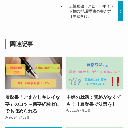
志望動機・アピールポイン
ト欄の型:履歴書の書き方
【主婦向け】
関連記事
履歴書「ごまかしキレイな
主婦の就活：資格がなくて
字」のコツ～習字経験ゼロ
も！【履歴書で対策を】
でもほめられる
2021年4月12日
2021年4月21日